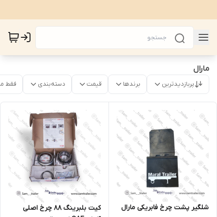
مارال
پربازدیدترین
برندها
قیمت
دسته‌بندی
فقط م
شلگیر پشت چرخ فابریکی مارال
کیت بلبرینگ 88 چرخ اصلی