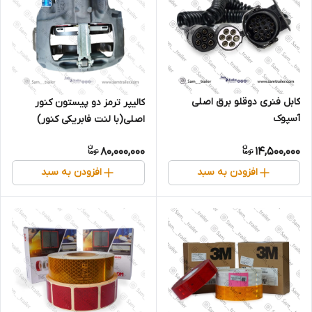
کابل فنری دوقلو برق اصلی
کالیپر ترمز دو پیستون کنور
آسپوک
اصلی(با لنت فابریکی کنور)
80,000,000
14,500,000
افزودن به سبد
افزودن به سبد