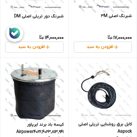
شبرنگ اصلی 3M
شبرنگ دور تریلی اصلی DM
14,000,000
17,000,000
افزودن به سبد
افزودن به سبد
کابل برق روشنایی تریلی اصلی
کیسه باد برند ایرپاور
Aspock
Airpower4022,4023,813,941