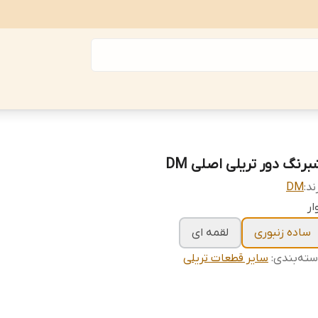
برنگ دور تریلی اصلی DM
ند:
DM
ار
ساده زنبوری
لقمه ای
ته‌بندی
:
سایر قطعات تریلی