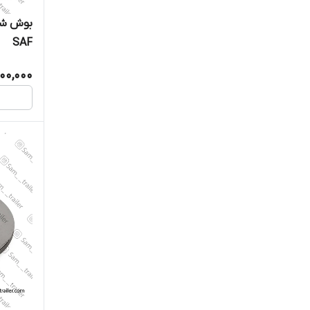
بوش شا
SAF
000,000