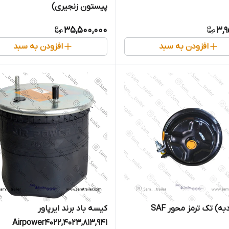
پیستون زنجیری)
35,500,000
3,9
افزودن به سبد
افزودن به سبد
ه) تک ترمز محور SAF
کیسه باد برند ایرپاور
Airpower4022,4023,813,941