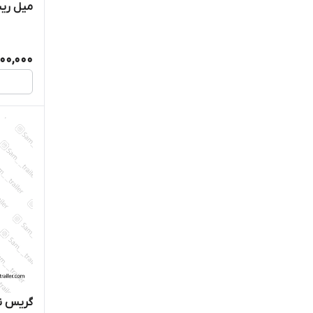
میل ریش
00,000