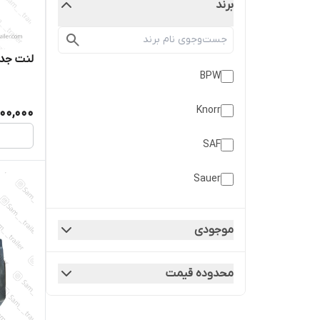
برند
لنت جدید
BPW
Knorr
500,000
SAF
Sauer
ایرپاور
موجودی
داژو
محدوده قیمت