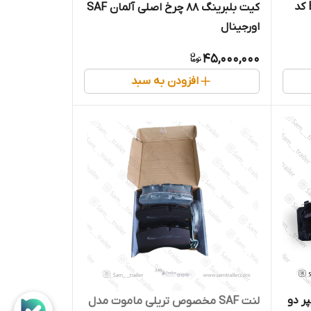
لنت دیسکی جدید پروانه ایBPW کد
کیت بلبرینگ 88 چرخ اصلی آلمان SAF
اورجینال
45,000,000
افزودن به سبد
328 SAF(کالیپر دو
لنت SAF مخصوص تریلی ماموت مدل