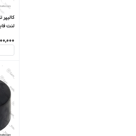
کالیپر 
لنت فاب
00,000