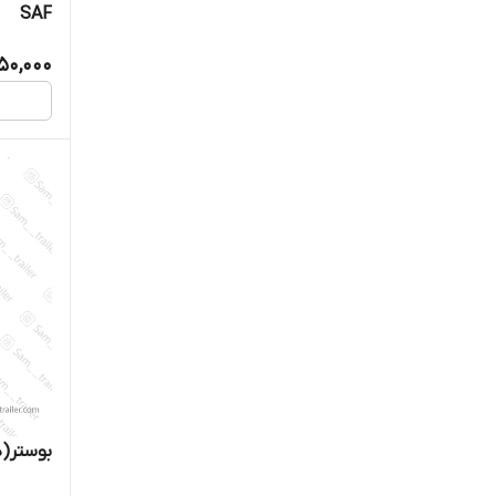
SAF
50,000
بوستر(دب