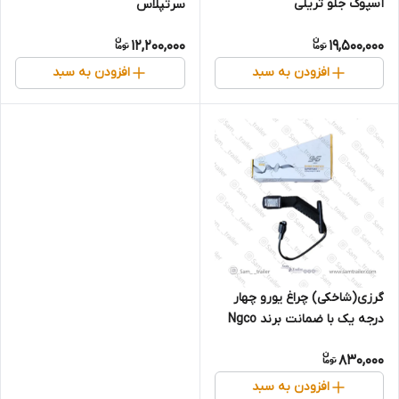
آسپوک جلو تریلی
سرتپلاس
12,200,000
19,500,000
افزودن به سبد
افزودن به سبد
گرزی(شاخکی) چراغ یورو چهار
درجه یک با ضمانت برند Ngco
830,000
افزودن به سبد