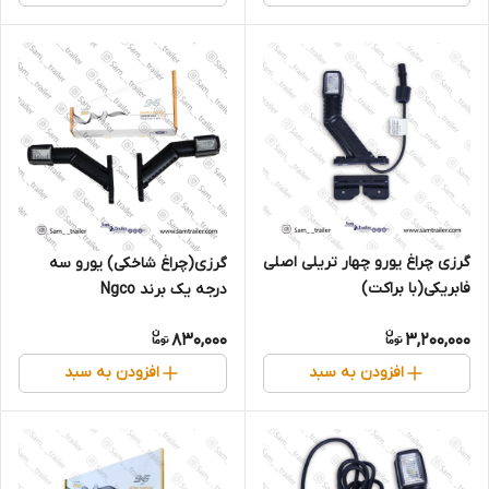
گرزی چراغ یورو چهار تریلی اصلی
گرزی(چراغ شاخکی) یورو سه
فابریکی(با براکت)
درجه یک برند Ngco
830,000
3,200,000
افزودن به سبد
افزودن به سبد