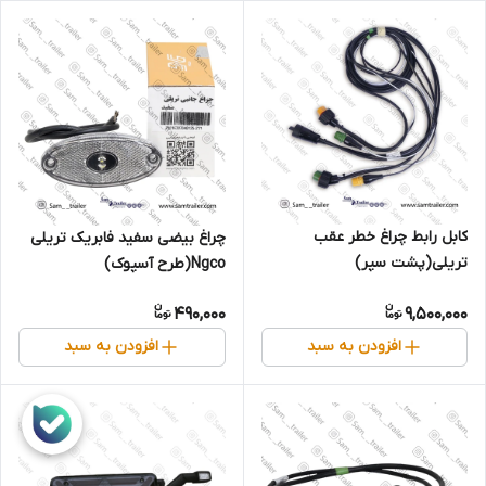
کابل رابط چراغ خطر عقب
چراغ بیضی سفید فابریک تریلی
تریلی(پشت سپر)
Ngco(طرح آسپوک)
490,000
9,500,000
افزودن به سبد
افزودن به سبد