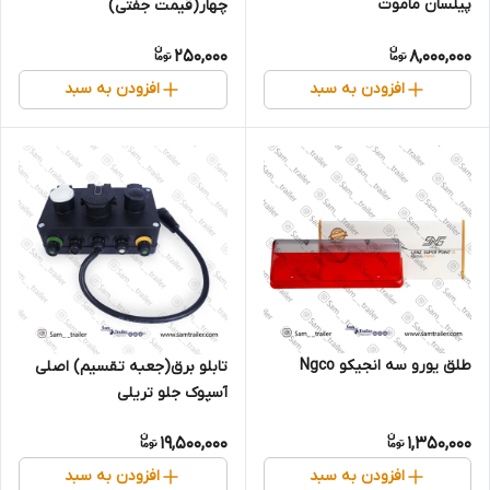
پیلسان ماموت
چهار(قیمت جفتی)
250,000
8,000,000
افزودن به سبد
افزودن به سبد
طلق یورو سه انجیکو Ngco
تابلو برق(جعبه تقسیم) اصلی
آسپوک جلو تریلی
19,500,000
1,350,000
افزودن به سبد
افزودن به سبد