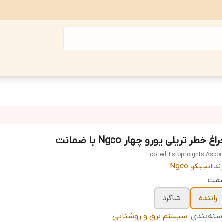
اغ خطر تریلی یورو چهار Ngco با ضمانت
Eco led II stop loights Aspo
ند:
انجیکو Ngco
مت
راننده
شاگرد
ته‌بندی
:
سیستم برق و روشنایی