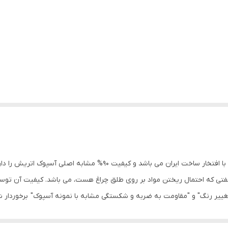
چراغ خطر یورو چهار تریلی انجیکو یا همان اکو ال ای دی با افتخار ساخت
 نفتی که احتمال ریختن مواد بر روی طلق چراغ هست، می باشد. کیفیت آن تو
غییر رنگ" و "مقاومت به ضربه و شکستگی مشابه با نمونه آسپوک" برخوردار ش