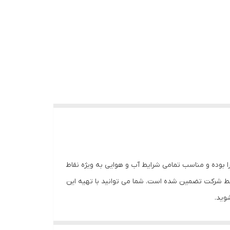
 ایران می باشد و کیفیت 90% مشابه اصلی آسپوک اتریش را دارا بوده و مناسب تمامی شرایط آب و هوایی به ویژه نقاط
سط شرکت تضمین شده است. شما می توانید با تهیه این
وید.
مجموعه سام تریلر با اطمینان تضمین می نماید که کیفیت ساخت این چراغ از نظر شفافیت و پخش نور، شکست نور،کیفیت لامپ های SMD داخل چراغ، عملکرد تمامی ماژول های راهتما بغل