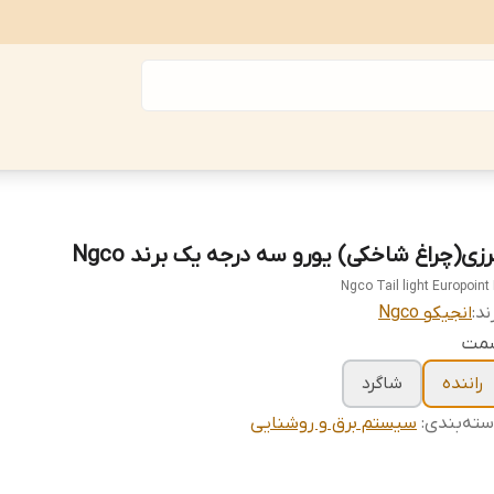
رزی(چراغ شاخکی) یورو سه درجه یک برند Ngco
Ngco Tail light Europoint I
ند:
انجیکو Ngco
مت
راننده
شاگرد
ته‌بندی
:
سیستم برق و روشنایی