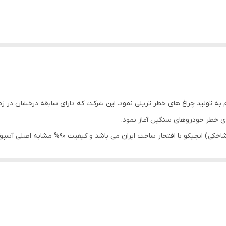
رگستر بسحق Ngco (انجیکو) در سال 1403 اقدام به تولید چراغ های خطر تریلی نمود. این شرکت که دارای 
های خطر خودروهای سنگین آغاز نمود.
گرزی چراغ خطر یورو سه( چراغ سبقت، خرگوشی و چراغ 
حمل مواد پتروشیمی و نفتی که احتمال ریختن مواد بر روی گرزی چراغ هست،
نه اصلی ساخته شده بطوریکه کیفیت آن در شرایط ضربه، آفتاب مستقیم و گرما
 اثز ضربه های مختلف به راحتی دچار شکستگی و ترک خوردگی نشود. این در حا
یت ساخت گرزی یورو سه از نظر دوام در شرایط محیطی سخت، کیفیت لامپ داخل