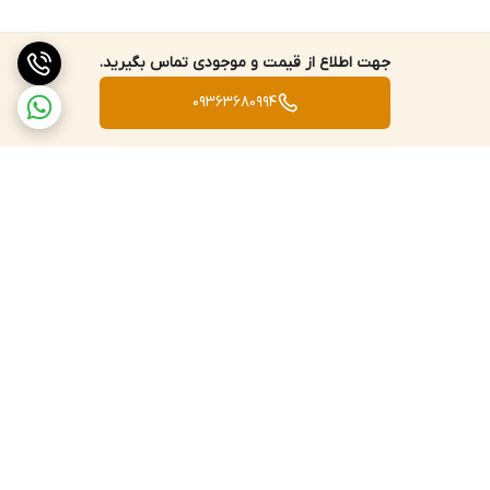
جهت اطلاع از قیمت و موجودی تماس بگیرید.
09363680994
برگشت به بالا