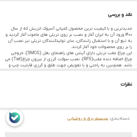
مناسب تریلی های ماموت و مارال و سایر سازندگان از مدل 1400 به بعد
نقد و بررسی
است.
جدیدترین و با کیفیت ترین محصول کمپانی آسپوک اتریش که از سال
1400 ورود آن به ایران آغاز و نصب بر روی تریلی های ماموت آغاز گردید و
چراغ جدید ماموت ال ای دی
به تبع آن و با استقبال رانندگان، سایر تولیدکنندگان تریلی نیز نصب آن
را بر روی محصولات خود آغاز کردند.
چراغ جدید مارال
این چراغ عقب تریلی دارای آپشن های راهتمای بغل (SMCG)، خروجی
چراغ اضافه دنده عقب(RFS)، نصب سوکت گرزی از بیرون چراغ(Tail) می
باشد. همچنین به راحتی و با تعویض جهت طلق و گرزی قابلیت چپ و
راست شدن را دارد.
این چراغ فوق العاده باریک می باشد که از شکسته شدن طلق آن در
برخوردهای سطحی جلوگیری می نماید. شبرنگ چراغ نیز بر روی خود طلق
نظرات
می باشد..(جنس عالی)
راهنمای چراغ یورو چهار آسپوک به شکل زیبای خطی طراحی شده و تمام
روشنایی این چراغ زیبای تریلی با ال ای دی تامین می گردد که در صورت
سوختن هر کدام از این ال ای دی ها به راحتی قابلیت تعویض دارد.
دسته‌بندی
:
سیستم برق و روشنایی