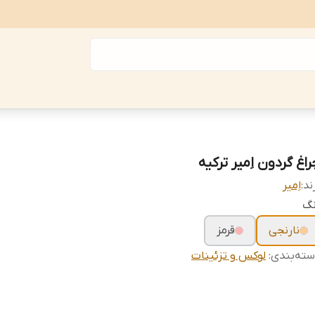
اغ گردون اِمیر ترکیه
ند:
اِمیر
نگ
نارنجی
قرمز
ته‌بندی
:
لوکس و تزئینات